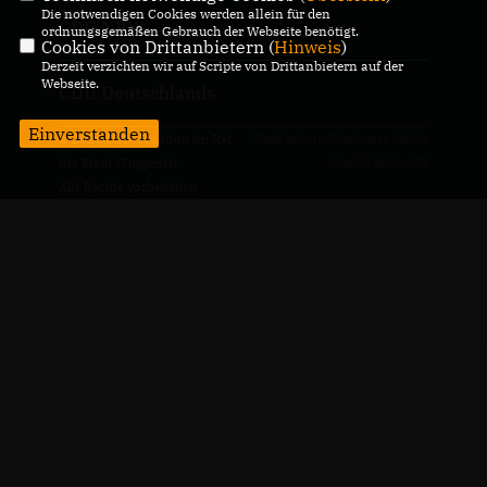
Die notwendigen Cookies werden allein für den
CDU NRW
ordnungsgemäßen Gebrauch der Webseite benötigt.
Cookies von Drittanbietern (
Hinweis
)
Derzeit verzichten wir auf Scripte von Drittanbietern auf der
Webseite.
CDU Deutschlands
Einverstanden
© 2026 CDU-Fraktion im Rat
Realisation: Sharkness Media
der Stadt Wuppertal
GmbH & Co. KG
Alle Rechte vorbehalten.