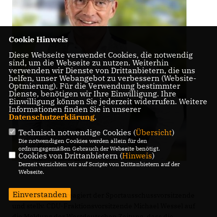
Cookie Hinweis
Diese Webseite verwendet Cookies, die notwendig
sind, um die Webseite zu nutzen. Weiterhin
verwenden wir Dienste von Drittanbietern, die uns
helfen, unser Webangebot zu verbessern (Website-
Optmierung). Für die Verwendung bestimmter
Dienste, benötigen wir Ihre Einwilligung. Ihre
Einwilligung können Sie jederzeit widerrufen. Weitere
Informationen finden Sie in unserer
Datenschutzerklärung
.
Technisch notwendige Cookies (
Übersicht
)
Die notwendigen Cookies werden allein für den
ordnungsgemäßen Gebrauch der Webseite benötigt.
Cookies von Drittanbietern (
Hinweis
)
Derzeit verzichten wir auf Scripte von Drittanbietern auf der
Webseite.
Einverstanden
Mit Verärgerung reagiert der Sportausschussvorsitzende
und stellv. CDU-Fraktionsvorsitzende Michael Wessel auf
die Meldung der Westdeutschen Zeitung, dass die