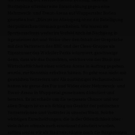
Stadtspitze offenbar eine Entscheidung gegen eine
Mehrzweck- und Event-Arena auf Wuppertaler Boden
getroffen hat: „Dies ist im Alleingang ohne die Beteiligung
der politischen Gremien geschehen. Wir waren als
Sportausschuss weder im Vorfeld noch im Nachgang in
irgendeiner Art und Weise über den Inhalt der Gespräche
mit den Vertretern des BHC und der Clees-Gruppe als
Eigentümer des Wicküler Parks informiert, geschweige
denn, dass wir das Gutachten, welches von der Stadt zur
Wirtschaftlichkeit einer solchen Arena in Auftrag gegeben
wurde, zur Kenntnis erhalten hätten. So geht man nicht mit
gewählten Vertretern um! Als zuständiger Fachausschuss
hätten wir gerne das Für und Wider einer Mehrzweck- und
Event-Arena in Wuppertal gemeinsam diskutiert und
beraten. Es ist schade um die verpasste Chance und vor
allen Dingen ist es ein Schlag ins Gesicht der politischen
Vertreterinnen und Vertreter in unserer Stadt. Solche
wichtigen Entscheidungen, die in der Öffentlichkeit über
viele Jahre oftmals auch emotional diskutiert wurden,
sollten weder wir als Stadtverordnete noch die Bürgerinnen