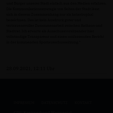
und Bürger unserer Stadt einfach aus den Medien erfahren.
Die Kommunikationsstrategie von Seiten der Stadt lässt
sich in diesem Zusammenhang nur als katastrophal
bezeichnen. Das ist kein Ausdruck guter und
vertrauensvoller Zusammenarbeit zwischen Rathaus und
Stadtrat. Ich erwarte als Ausschussvorsitzender hier
vollständige Transparenz und einen umfassenden Bericht
in der kommenden Sportausschusssitzung.“
28.09.2021, 12:11 Uhr
IMPRESSUM
DATENSCHUTZ
KONTAKT
CDU Kreisverband Wuppertal