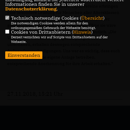
Informationen finden Sie in unserer
CDU-Fraktion freut sich darüber. „Sportvereine erbringen
Datenschutzerklärung
.
eine besondere Leistung für Menschen aller Altersklassen
Technisch notwendige Cookies (
Übersicht
)
und Herkunft. Sie sind ein nicht zu unterschätzender
Die notwendigen Cookies werden allein für den
gesellschaftlicher Faktor in unserer Stadt. Ohne sie wäre
ordnungsgemäßen Gebrauch der Webseite benötigt.
Cookies von Drittanbietern (
Hinweis
)
das Leben deutlich ärmer“, macht Conrads deutlich. „Die
Derzeit verzichten wir auf Scripte von Drittanbietern auf der
Vereine, die städtische Sportplätze pflegen und
Webseite.
unterhalten, erhalten deswegen entsprechende
Aufwandsentschädigungen. Uns war es wichtig, dass auch
Einverstanden
die Vereine, die eine eigene Anlage betreiben,
entsprechende Anerkennung für ihre Arbeit erhalten.“
27.11.2018, 15:21 Uhr