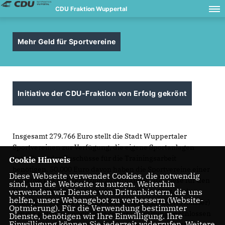
CDU Fraktion Wuppertal
Mehr Geld für Sportvereine
Initiative der CDU-Fraktion von Erfolg gekrönt
Insgesamt 279.766 Euro stellt die Stadt Wuppertaler
Sportvereinen zur Verfügung, die eigene Sportanlagen
betreiben oder Zuschüsse für die Trainingsarbeit
Cookie Hinweis
benötigen. 50.000 Euro davon haben die Sportvereine einer
Diese Webseite verwendet Cookies, die notwendig
Initiative der CDU-Fraktion zu verdanken, die diese für den
sind, um die Webseite zu nutzen. Weiterhin
verwenden wir Dienste von Drittanbietern, die uns
Haushalt 2018/19 in einem Antrag gefordert hat. In der
helfen, unser Webangebot zu verbessern (Website-
Sitzung des Sportausschusses am Mittwoch (28. November)
Optmierung). Für die Verwendung bestimmter
soll die entsprechende Vorlage der Verwaltung beschlossen
Dienste, benötigen wir Ihre Einwilligung. Ihre
Einwilligung können Sie jederzeit widerrufen. Weitere
werden. Mathias Conrads, sportpolitischer Sprecher der