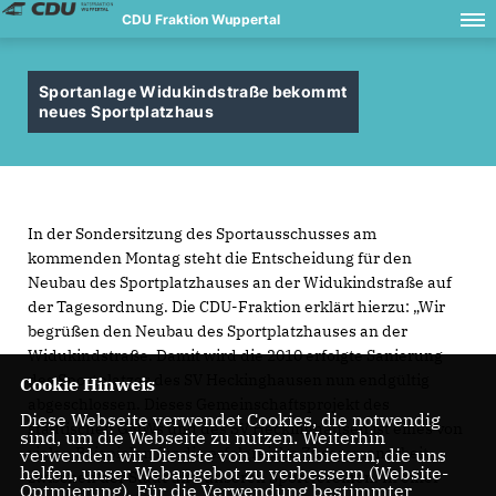
CDU Fraktion Wuppertal
Sportanlage Widukindstraße bekommt
neues Sportplatzhaus
In der Sondersitzung des Sportausschusses am
kommenden Montag steht die Entscheidung für den
Neubau des Sportplatzhauses an der Widukindstraße auf
der Tagesordnung. Die CDU-Fraktion erklärt hierzu: „Wir
begrüßen den Neubau des Sportplatzhauses an der
Widukindstraße. Damit wird die 2010 erfolgte Sanierung
des Sportplatzes des SV Heckinghausen nun endgültig
Cookie Hinweis
abgeschlossen. Dieses Gemeinschaftsprojekt des
Diese Webseite verwendet Cookies, die notwendig
städtischen GMWs und des SV Heckinghausen ist eines von
sind, um die Webseite zu nutzen. Weiterhin
vielen Beispielen für die erfolgreiche Zusammenarbeit
verwenden wir Dienste von Drittanbietern, die uns
helfen, unser Webangebot zu verbessern (Website-
zwischen der Stadt und unseren Sportvereinen. In einer
Optmierung). Für die Verwendung bestimmter