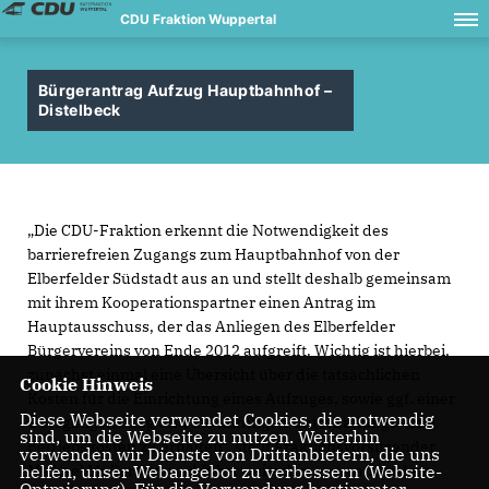
CDU Fraktion Wuppertal
Bürgerantrag Aufzug Hauptbahnhof –
Distelbeck
Die CDU-Fraktion erkennt die Notwendigkeit des
barrierefreien Zugangs zum Hauptbahnhof von der
Elberfelder Südstadt aus an und stellt deshalb gemeinsam
mit ihrem Kooperationspartner einen Antrag im
Hauptausschuss, der das Anliegen des Elberfelder
Bürgervereins von Ende 2012 aufgreift. Wichtig ist hierbei,
zunächst einmal eine Übersicht über die tatsächlichen
Cookie Hinweis
Kosten für die Einrichtung eines Aufzuges, sowie ggf. einer
Diese Webseite verwendet Cookies, die notwendig
Übergangslösung und die künftigen Unterhaltungs- und
sind, um die Webseite zu nutzen. Weiterhin
Betriebskosten zu erhalten“, stellt Fraktionsvorsitzender
verwenden wir Dienste von Drittanbietern, die uns
Michael Müller fest und führt weiterhin aus, „außerdem
helfen, unser Webangebot zu verbessern (Website-