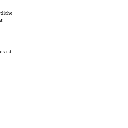
tliche
nt
s ist