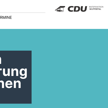
RMINE
n
rung
hen