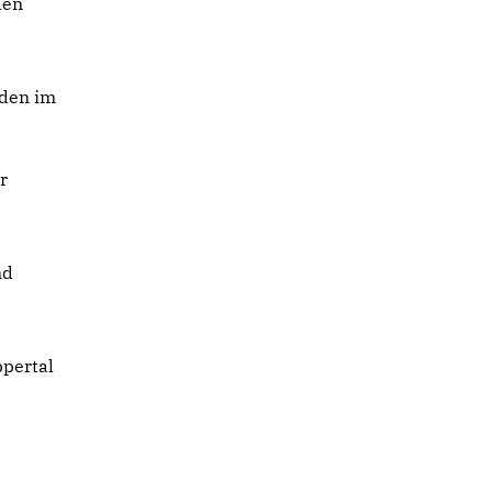
den
 den im
r
nd
ppertal