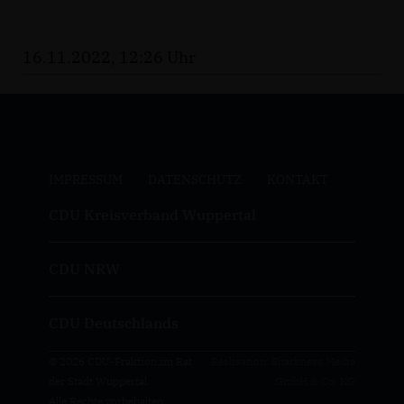
16.11.2022, 12:26 Uhr
IMPRESSUM
DATENSCHUTZ
KONTAKT
CDU Kreisverband Wuppertal
CDU NRW
CDU Deutschlands
© 2026 CDU-Fraktion im Rat
Realisation: Sharkness Media
der Stadt Wuppertal
GmbH & Co. KG
Alle Rechte vorbehalten.