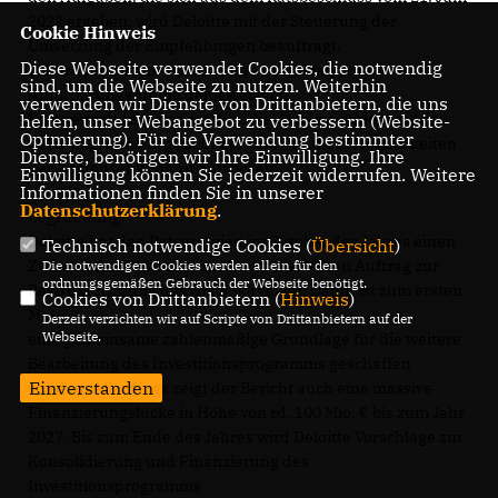
2022 ergeben, wird Deloitte mit der Steuerung der
Cookie Hinweis
Umsetzung der Empfehlungen beauftragt.
Diese Webseite verwendet Cookies, die notwendig
2. Darüber hinaus wird Deloitte beauftragt, die
sind, um die Webseite zu nutzen. Weiterhin
Anforderungsprofile der jeweiligen
verwenden wir Dienste von Drittanbietern, die uns
Fachverwaltungen zu prüfen, die den Investitionen des
helfen, unser Webangebot zu verbessern (Website-
Optmierung). Für die Verwendung bestimmter
GMW zugrunde liegen. Dabei sind vor allem Möglichkeiten
Dienste, benötigen wir Ihre Einwilligung. Ihre
der Kostensenkung zu entwickeln.
Einwilligung können Sie jederzeit widerrufen. Weitere
Informationen finden Sie in unserer
Datenschutzerklärung
.
Begründung:
Deloitte hat den Ratsgremien im Oktober des Jahres einen
Technisch notwendige Cookies (
Übersicht
)
Zwischenbericht zum vom Stadtrat erteilten Auftrag zur
Die notwendigen Cookies werden allein für den
ordnungsgemäßen Gebrauch der Webseite benötigt.
Restrukturierung des GMW vorgelegt. Damit ist zum ersten
Cookies von Drittanbietern (
Hinweis
)
Mal
Derzeit verzichten wir auf Scripte von Drittanbietern auf der
Webseite.
eine gemeinsame zahlenmäßige Grundlage für die weitere
Bearbeitung des Investitionsprogramms geschaffen
Einverstanden
worden. Allerdings zeigt der Bericht auch eine massive
Finanzierungslücke in Höhe von rd. 100 Mio. € bis zum Jahr
2027. Bis zum Ende des Jahres wird Deloitte Vorschläge zur
Konsolidierung und Finanzierung des
Investitionsprogramms