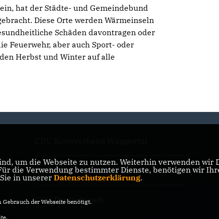
 sein, hat der Städte- und Gemeindebund
gebracht. Diese Orte werden Wärmeinseln
esundheitliche Schäden davontragen oder
die Feuerwehr, aber auch Sport- oder
 den Herbst und Winter auf alle
CDU Kreisverband Wuppertal
nd, um die Webseite zu nutzen. Weiterhin verwenden wir Di
r die Verwendung bestimmter Dienste, benötigen wir Ihre 
CDU NRW
 Sie in unserer
Datenschutzerklärung
.
CDU Deutschlands
Gebrauch der Webseite benötigt.
te.