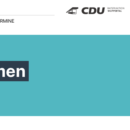
RMINE
men