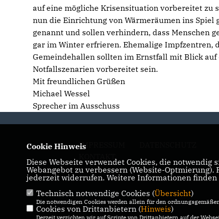
auf eine mögliche Krisensituation vorbereitet zu
nun die Einrichtung von Wärmeräumen ins Spiel 
genannt und sollen verhindern, dass Menschen g
gar im Winter erfrieren. Ehemalige Impfzentren, 
Gemeindehallen sollten im Ernstfall mit Blick auf
Notfallszenarien vorbereitet sein.
Mit freundlichen Grüßen
Michael Wessel
Sprecher im Ausschuss
IMPRESSUM
DATENSCHUTZ
Cookie Hinweis
KONTAKT
Diese Webseite verwendet Cookies, die notwendig si
Webangebot zu verbessern (Website-Optmierung). Fü
jederzeit widerrufen. Weitere Informationen finden
Technisch notwendige Cookies (
Übersicht
)
Die notwendigen Cookies werden allein für den ordnungsgemäßen 
Cookies von Drittanbietern (
Hinweis
)
Derzeit verzichten wir auf Scripte von Drittanbietern auf der Websei