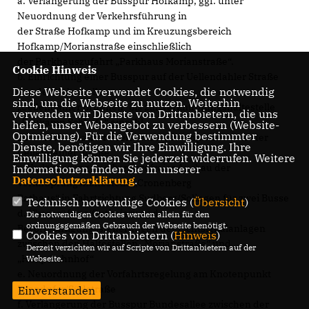
a. Verlängerung der Busspur Hofkamp, ggf. unter
Neuordnung der Verkehrsführung in
der Straße Hofkamp und im Kreuzungsbereich
Hofkamp/Morianstraße einschließlich
der Parkhauszufahrt „Parkhaus Morianstraße“.
Cookie Hinweis
b. Einrichtung einer Busspur auf der Uellendahler Straße
Diese Webseite verwendet Cookies, die notwendig
von der Haltestelle
sind, um die Webseite zu nutzen. Weiterhin
Uellendahler Brunnen“ bis zur Verknüpfungshaltestelle
verwenden wir Dienste von Drittanbietern, die uns
Raukamp Schleife“ einschl.
helfen, unser Webangebot zu verbessern (Website-
Optmierung). Für die Verwendung bestimmter
zusätzlicher barrierefreier Haltestellenposition auf der
Dienste, benötigen wir Ihre Einwilligung. Ihre
Uellendahler Straße
Einwilligung können Sie jederzeit widerrufen. Weitere
c. Verlängerung und barrierefreier Ausbau der
Informationen finden Sie in unserer
Datenschutzerklärung
.
Verknüpfungshaltestelle „Cronenberg
Rathaus“ in Fahrtrichtung Sudberg/Solingen für zwei Busse
Technisch notwendige Cookies (
Übersicht
)
d. Überprüfung/Optimierung der
Die notwendigen Cookies werden allein für den
ordnungsgemäßen Gebrauch der Webseite benötigt.
Bevorrechtigungssteuerungen der Lichtsignalanlagen
Cookies von Drittanbietern (
Hinweis
)
zwischen den Haltestellen „Morianstraße“ und
Derzeit verzichten wir auf Scripte von Drittanbietern auf der
Hauptbahnhof“
Webseite.
e. Neuordnung der Vorfahrtsregelung am Knotenpunkt
Islandufer/Südstraße
Einverstanden
f. Verlängerung der Busspur Bundesallee zwischen der